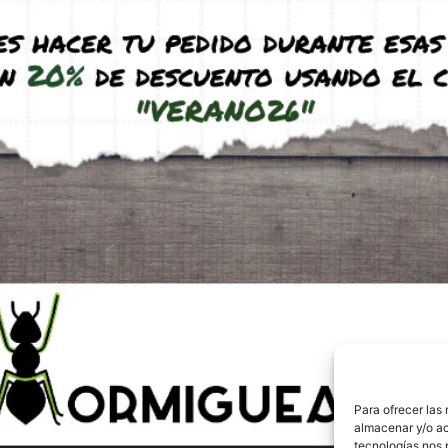
Envíos y Devolucio
Para ofrecer las
Pago seguro
almacenar y/o ac
582 507
Aviso legal
tecnologías nos 