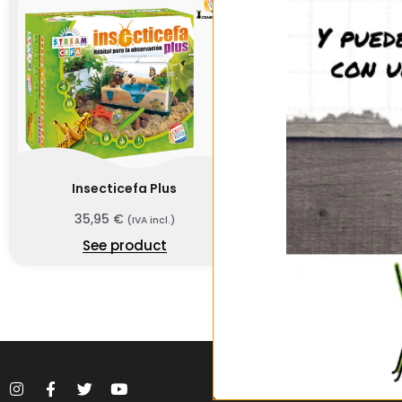
Insecticefa Plus
35,95
€
(IVA incl.)
See product
656 