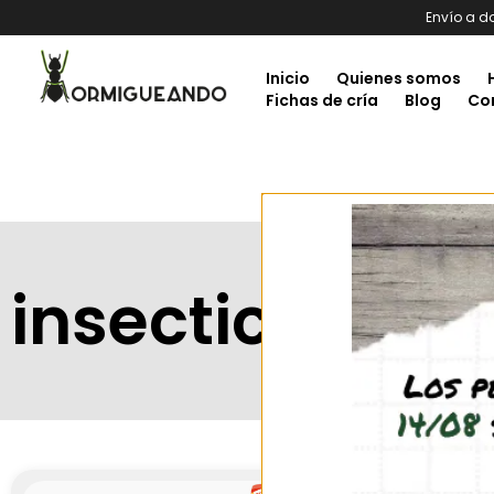
Envío a d
Inicio
Quienes somos
Fichas de cría
Blog
Co
insecticefa