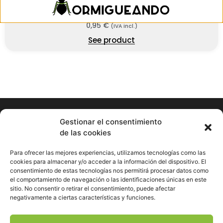
Comedero
0,95
€
(IVA incl.)
See product
Gestionar el consentimiento
de las cookies
Hormigueando © Copyright 2023. Diseño web realizado por
PuntoCom Estudio
Para ofrecer las mejores experiencias, utilizamos tecnologías como las
656 582 507
cookies para almacenar y/o acceder a la información del dispositivo. El
info@hormigueando.com
consentimiento de estas tecnologías nos permitirá procesar datos como
Tres Cantos (Madrid)
el comportamiento de navegación o las identificaciones únicas en este
sitio. No consentir o retirar el consentimiento, puede afectar
negativamente a ciertas características y funciones.
Envíos y Devoluciones
Pago seguro
Aviso legal