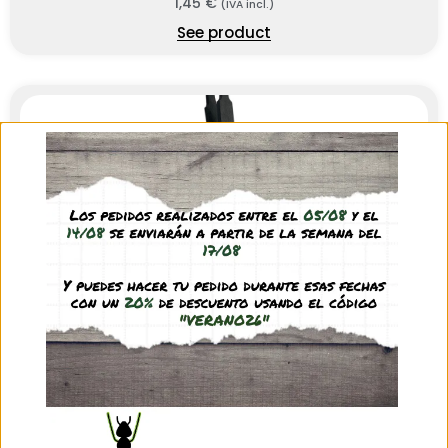
1,45
€
(IVA incl.)
See product
Pinzas punta fina
1,45
€
(IVA incl.)
See product