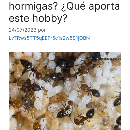
hormigas? ¿Qué aporta
este hobby?
24/07/2023
por
LvTRws5TT5qEEFr5c1s2w5S1jOBN