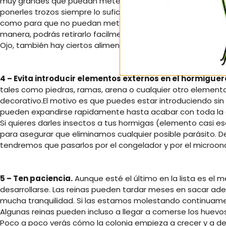
muy grandes que puedan meter en el hormiguero es posible
ponerles trozos siempre lo suficientemente pequeños para
como para que no puedan meterlos en el interior del hormi
manera, podrás retirarlo facilmente cuando ya no quieran 
Ojo, también hay ciertos alimentos que pueden ser muy dañi
4 – Evita introducir elementos externos en el hormiguero 
tales como piedras, ramas, arena o cualquier otro elemen
decorativo.El motivo es que puedes estar introduciendo sin
pueden expandirse rapidamente hasta acabar con toda la 
Si quieres darles insectos a tus hormigas (elemento casi es
para asegurar que eliminamos cualquier posible parásito. 
tendremos que pasarlos por el congelador y por el microond
5 – Ten paciencia.
Aunque esté el último en la lista es el 
desarrollarse. Las reinas pueden tardar meses en sacar ade
mucha tranquilidad. Si las estamos molestando continuamen
Algunas reinas pueden incluso a llegar a comerse los huevos
Poco a poco verás cómo la colonia empieza a crecer y a des