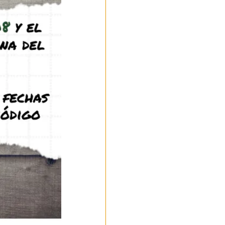
os consejos
rpora la
ar estresarlas
eble en el que
an con las
ndrías que
ua con azúcar,
les das trozos