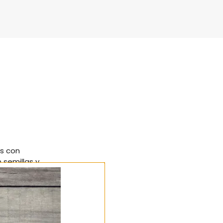
os con
 semillas y
miguero