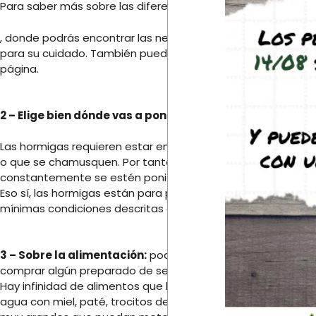
Para saber más sobre las diferentes especies, recomendam
, donde podrás encontrar las necesidades de humedad y re
para su cuidado. También puedes pedirnos asesoramiento 
página.
2 – Elige bien dónde vas a poner el hormiguero.
Las hormigas requieren estar en un lugar en el que no tenga
o que se chamusquen. Por tanto, no es buena idea poner el 
constantemente se estén poniendo cosas encima.
Eso sí, las hormigas están para poder observarlas y disfruta
mínimas condiciones descritas anteriormente.
3 – Sobre la alimentación:
podrás mantener tu colonia sin
comprar algún preparado de semillas).
Hay infinidad de alimentos que les puedes dar a tus hormi
agua con miel, paté, trocitos de jamón york bajo en sal, tro