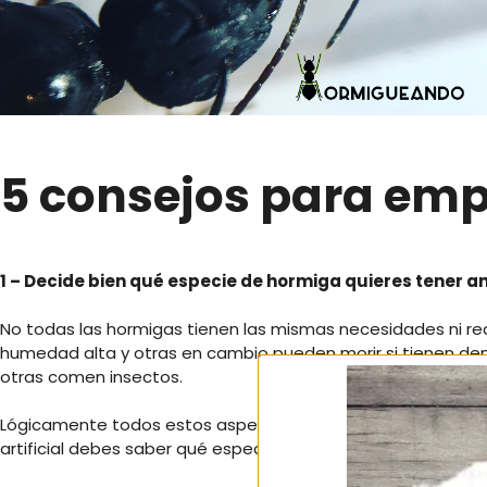
5 consejos para em
1 – Decide bien qué especie de hormiga quieres tener a
No todas las hormigas tienen las mismas necesidades ni r
humedad alta y otras en cambio pueden morir si tienen de
otras comen insectos.
Lógicamente todos estos aspectos influyen mucho a la hora
artificial debes saber qué especie quieres meter en él.