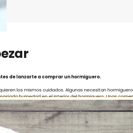
pezar
ntes de lanzarte a comprar un hormiguero.
equieren los mismos cuidados. Algunas necesitan hormiguer
masiada humedad en el interior del hormiguero. Unas comen
 de elegir hormiguero. Por tanto, antes de comprar un hor