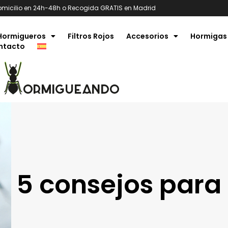
omicilio en 24h-48h o Recogida GRATIS en Madrid
Hormigueros
Filtros Rojos
Accesorios
Hormigas
ntacto
5 consejos par