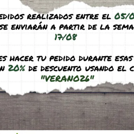
os visitar nuestro apartado de
querimientos de alimentación de cada una, así como algun
sin compromiso mediante nuestro sistema de chat que inco
n muchas vibraciones ni les dé el sol directamente para evit
hormiguero artificial al lado de una ventana ni en algún mu
rlas, así que ponlas en algún lugar accesible pero que cumpl
 comprar alimento específico (bueno, para las Messor sí te
gas de los que tienes habitualmente en casa, tales como ag
citos de pollo, fruta…Solo tienes que tener en cuenta que si 