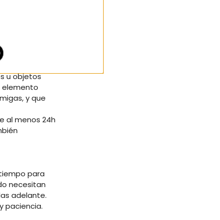
ate de
e grandes
ajeo. De esta
fé o cítricos.
s u objetos
e elemento
rmigas, y que
te al menos 24h
mbién
u tiempo para
odo necesitan
las adelante.
y paciencia.