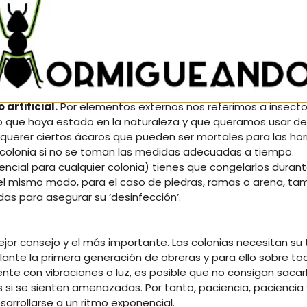
 que se pudran y que aparezcan hongos. Por tanto, asegúr
 que lo puedan consumir rapidamente, o lo suficientement
guero y tengan que comerlo directamente en la caja de forr
comer más.
nos para tus hormigas. Por ejemplo, evita siempre darles ca
artificial.
Por elementos externos nos referimos a insecto
to que haya estado en la naturaleza y que queramos usar d
 querer ciertos ácaros que pueden ser mortales para las ho
colonia si no se toman las medidas adecuadas a tiempo.
encial para cualquier colonia) tienes que congelarlos duran
Del mismo modo, para el caso de piedras, ramas o arena, ta
as para asegurar su ‘desinfección’.
mejor consejo y el más importante. Las colonias necesitan s
lante la primera generación de obreras y para ello sobre t
te con vibraciones o luz, es posible que no consigan sacar
 si se sienten amenazadas. Por tanto, paciencia, paciencia 
arrollarse a un ritmo exponencial.