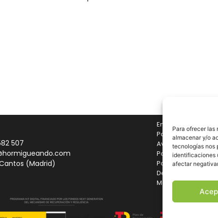
Envíos y Devolucio
Para ofrecer las
Pago seguro
almacenar y/o ac
582 507
Aviso legal
tecnologías nos 
@hormigueando.com
Política de cookies
identificaciones 
Política de privaci
 Cantos (Madrid)
afectar negativa
Declaración de acc
Mapa del sitio
Acep