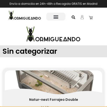
Envío a domicilio en 24h-48h o Recogida GRATIS en Madrid
Sin categorizar
Natur-nest Forrajeo Double