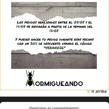
31,95
€
(IVA incl.)
Ver producto
Filtros para modelos Hydro System
2,50
€
-
3,45
€
(IVA incl.)
Ver producto
Ir arriba
Gestionar el consentimiento