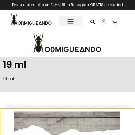
Envío a domicilio en 24h-48h o Recogida GRATIS en Madrid
19 ml
19 ml