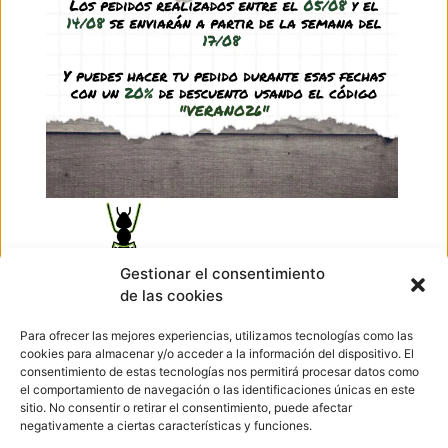
SIN EXISTENCIAS
Bebedero externo
10,95
€
-
13,95
€
(IVA incl.)
Ver producto
Ir arriba
Gestionar el consentimiento
de las cookies
Hormigueando © Copyright 2023. Diseño web realizado por
PuntoCom Estudio
Para ofrecer las mejores experiencias, utilizamos tecnologías como las
656 582 507
cookies para almacenar y/o acceder a la información del dispositivo. El
info@hormigueando.com
consentimiento de estas tecnologías nos permitirá procesar datos como
Tres Cantos (Madrid)
el comportamiento de navegación o las identificaciones únicas en este
sitio. No consentir o retirar el consentimiento, puede afectar
negativamente a ciertas características y funciones.
Envíos y Devoluciones