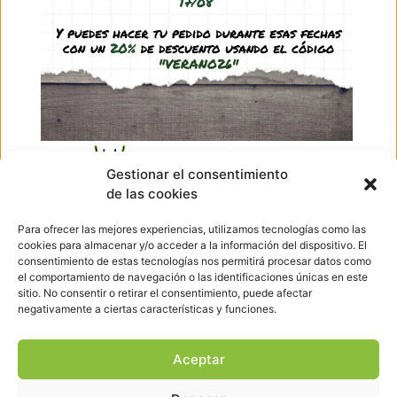
12,95
€
-
15,95
€
(IVA incl.)
Ver producto
Ir arriba
Gestionar el consentimiento
de las cookies
Hormigueando © Copyright 2023. Diseño web realizado por
PuntoCom Estudio
Para ofrecer las mejores experiencias, utilizamos tecnologías como las
656 582 507
cookies para almacenar y/o acceder a la información del dispositivo. El
info@hormigueando.com
consentimiento de estas tecnologías nos permitirá procesar datos como
Tres Cantos (Madrid)
el comportamiento de navegación o las identificaciones únicas en este
sitio. No consentir o retirar el consentimiento, puede afectar
negativamente a ciertas características y funciones.
Envíos y Devoluciones
Pago seguro
Aviso legal
Aceptar
Política de cookies
Política de privacidad