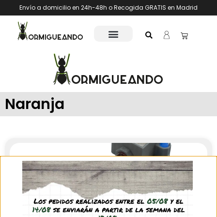
Envío a domicilio en 24h-48h o Recogida GRATIS en Madrid
Naranja
Natur-3d Caja bambú