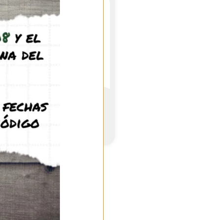
Natur-3d M
25,95
€
-
30,95
€
(IVA incl.)
See product