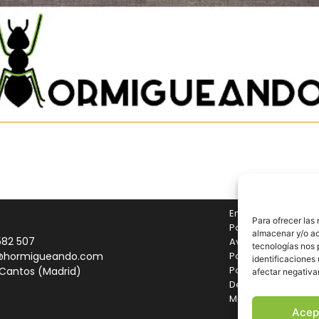
Envíos y Devolucio
Para ofrecer las
Pago seguro
almacenar y/o ac
582 507
Aviso legal
tecnologías nos 
@hormigueando.com
Política de cookies
identificaciones 
Política de privaci
 Cantos (Madrid)
afectar negativa
Declaración de acc
Mapa del sitio
Acep