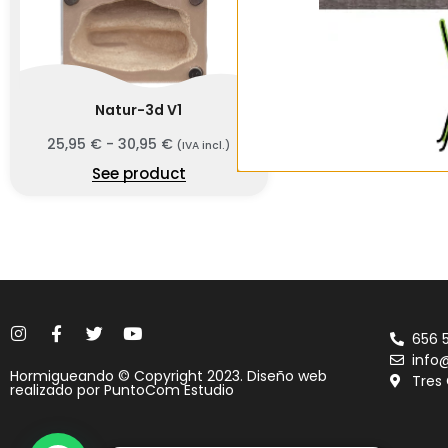
Natur-3d V1
25,95
€
-
30,95
€
(IVA incl.)
See product
656 
info
Hormigueando © Copyright 2023. Diseño web
Tres
realizado por
PuntoCom Estudio