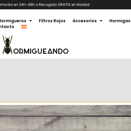
omicilio en 24h-48h o Recogida GRATIS en Madrid
Hormigueros
Filtros Rojos
Accesorios
Hormigas
ntacto