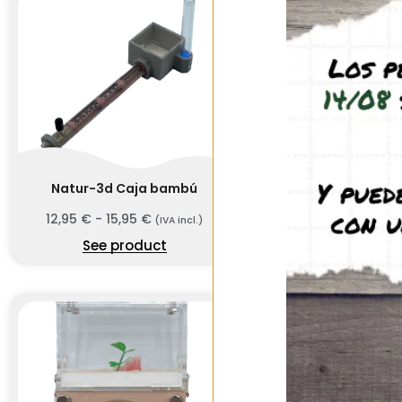
Natur-3d Caja bambú
Natur-3d Fu
12,95
€
-
15,95
€
15,95
€
-
20,95
(IVA incl.)
See product
See prod