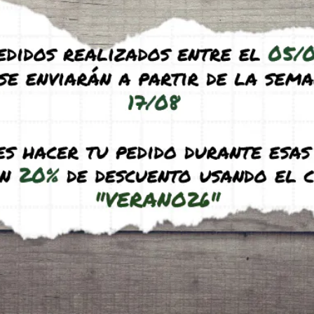
ndación
Natur-3d L
€
36,95
€
-
41,95
€
(IVA incl.)
(IVA incl.)
uct
See product