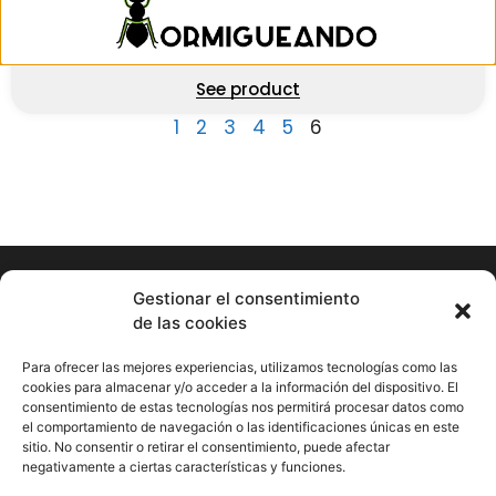
Piedras decorativas (100 g)
0,99
€
(IVA incl.)
See product
1
2
3
4
5
6
Gestionar el consentimiento
de las cookies
Hormigueando © Copyright 2023. Diseño web realizado por
PuntoCom Estudio
Para ofrecer las mejores experiencias, utilizamos tecnologías como las
656 582 507
cookies para almacenar y/o acceder a la información del dispositivo. El
info@hormigueando.com
consentimiento de estas tecnologías nos permitirá procesar datos como
Tres Cantos (Madrid)
el comportamiento de navegación o las identificaciones únicas en este
sitio. No consentir o retirar el consentimiento, puede afectar
negativamente a ciertas características y funciones.
Envíos y Devoluciones
Pago seguro