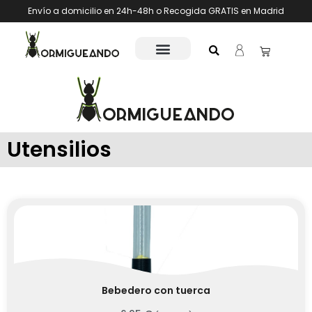
Envío a domicilio en 24h-48h o Recogida GRATIS en Madrid
Utensilios
Bebedero con tuerca