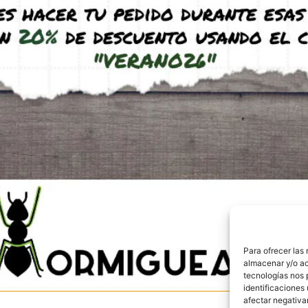
do.com
id)
Para ofrecer las
almacenar y/o ac
tecnologías nos 
identificaciones 
afectar negativa