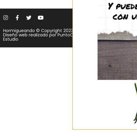
656 582 507
info@hormiguean
Hormigueando © Copyright 2023.
Tres Cantos (Madr
Diseño web realizado por
PuntoCom
Estudio