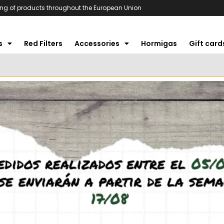
ng of products throughout the European Union
s
Red Filters
Accessories
Hormigas
Gift card