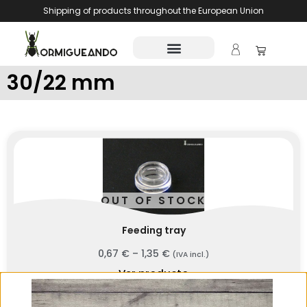
Shipping of products throughout the European Union
30/22 mm
OUT OF STOCK
Feeding tray
0,67
€
–
1,35
€
(IVA incl.)
Ver producto