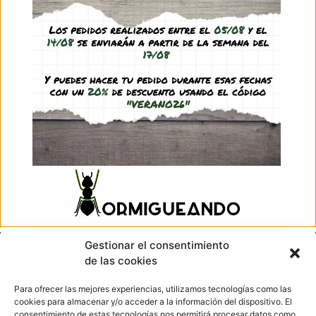
3d feed tray
0,40
€
–
1,55
€
(IVA incl.)
Ver producto
Go to top
Gestionar el consentimiento
de las cookies
Hormigueando © Copyright 2023. Diseño web realizado por
Para ofrecer las mejores experiencias, utilizamos tecnologías como las
PuntoCom Estudio
cookies para almacenar y/o acceder a la información del dispositivo. El
consentimiento de estas tecnologías nos permitirá procesar datos como